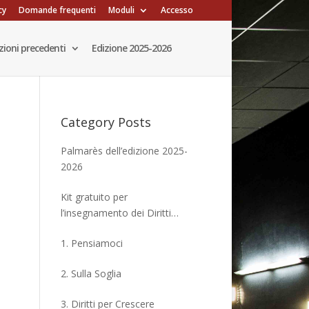
cy
Domande frequenti
Moduli
Accesso
zioni precedenti
Edizione 2025-2026
Category Posts
Palmarès dell’edizione 2025-
2026
Kit gratuito per
l’insegnamento dei Diritti
Umani, anche con la didattica
1. Pensiamoci
a distanza
2. Sulla Soglia
3. Diritti per Crescere