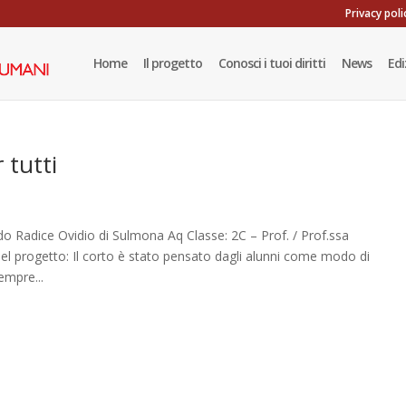
Privacy poli
Home
Il progetto
Conosci i tuoi diritti
News
Edi
 tutti
 Radice Ovidio di Sulmona Aq Classe: 2C – Prof. / Prof.ssa
el progetto: Il corto è stato pensato dagli alunni come modo di
sempre...